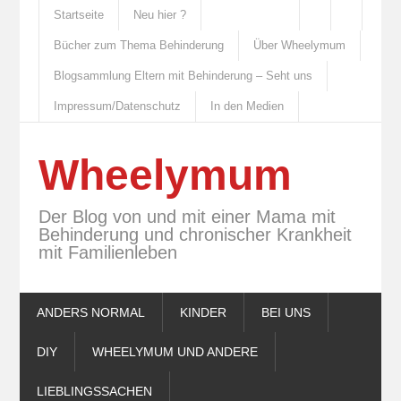
Startseite
Neu hier ?
Bücher zum Thema Behinderung
Über Wheelymum
Blogsammlung Eltern mit Behinderung – Seht uns
Impressum/Datenschutz
In den Medien
Wheelymum
Der Blog von und mit einer Mama mit
Behinderung und chronischer Krankheit
mit Familienleben
ANDERS NORMAL
KINDER
BEI UNS
DIY
WHEELYMUM UND ANDERE
LIEBLINGSSACHEN