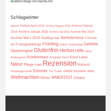
Schlagwörter
Archive April 2016
Archive Februar
Advent
Archive August 2016
Archive Januar 2016
2016
Archive Mai 2016
Archive Juli 2016
Behindernisse
Ausflug
Corona
Archive März 2016
Baby
Frühling
Gefühle
Freitagslieblinge
diy
Geburt
Geburtstag
Glutenfrei
Herbst
Hilfe
Gewinnspiel
Ideen
Krankenhaus
Kösel
Liebe
Kindergarten
Krankheit
Kunst
Rezension
Natur
Pflege
Rollstuhl
Politik
Sommer
Vielfalt
Vorurteile
Wald
Schwangerschaft
Tod
Trauer
Weihnachten
WMDEDGT
Winter
Zöliakie