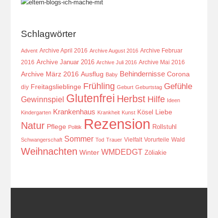
Schlagwörter
Archive April 2016
Archive Februar
Advent
Archive August 2016
Archive Januar 2016
2016
Archive Mai 2016
Archive Juli 2016
Behindernisse
Ausflug
Corona
Archive März 2016
Baby
Frühling
Gefühle
Freitagslieblinge
diy
Geburt
Geburtstag
Glutenfrei
Herbst
Hilfe
Gewinnspiel
Ideen
Krankenhaus
Kösel
Liebe
Kindergarten
Krankheit
Kunst
Rezension
Natur
Pflege
Rollstuhl
Politik
Sommer
Vielfalt
Vorurteile
Wald
Schwangerschaft
Tod
Trauer
Weihnachten
WMDEDGT
Winter
Zöliakie