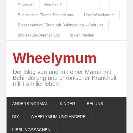
Startseite
Neu hier ?
Bücher zum Thema Behinderung
Über Wheelymum
Blogsammlung Eltern mit Behinderung – Seht uns
Impressum/Datenschutz
In den Medien
Wheelymum
Der Blog von und mit einer Mama mit
Behinderung und chronischer Krankheit
mit Familienleben
ANDERS NORMAL
KINDER
BEI UNS
DIY
WHEELYMUM UND ANDERE
LIEBLINGSSACHEN