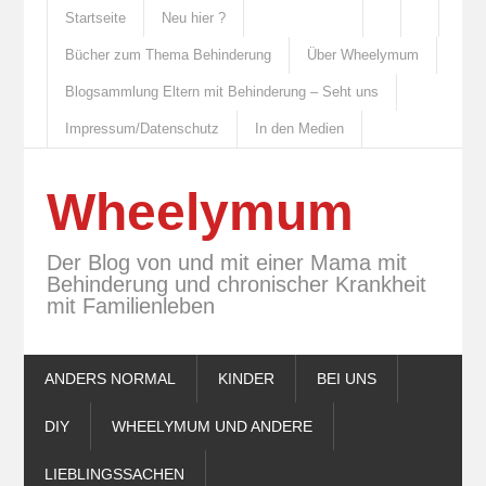
Startseite
Neu hier ?
Bücher zum Thema Behinderung
Über Wheelymum
Blogsammlung Eltern mit Behinderung – Seht uns
Impressum/Datenschutz
In den Medien
Wheelymum
Der Blog von und mit einer Mama mit
Behinderung und chronischer Krankheit
mit Familienleben
ANDERS NORMAL
KINDER
BEI UNS
DIY
WHEELYMUM UND ANDERE
LIEBLINGSSACHEN