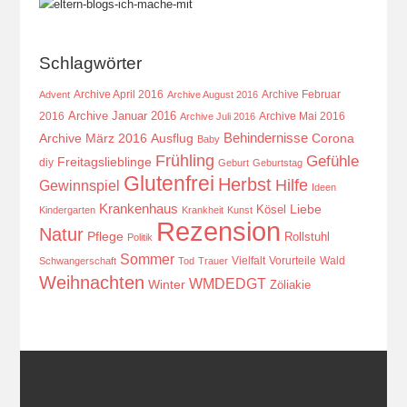
Schlagwörter
Archive April 2016
Archive Februar
Advent
Archive August 2016
Archive Januar 2016
2016
Archive Mai 2016
Archive Juli 2016
Behindernisse
Ausflug
Corona
Archive März 2016
Baby
Frühling
Gefühle
Freitagslieblinge
diy
Geburt
Geburtstag
Glutenfrei
Herbst
Hilfe
Gewinnspiel
Ideen
Krankenhaus
Kösel
Liebe
Kindergarten
Krankheit
Kunst
Rezension
Natur
Pflege
Rollstuhl
Politik
Sommer
Vielfalt
Vorurteile
Wald
Schwangerschaft
Tod
Trauer
Weihnachten
WMDEDGT
Winter
Zöliakie