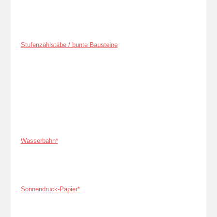
Stufenzählstäbe / bunte Bausteine
Wasserbahn*
Sonnendruck-Papier*