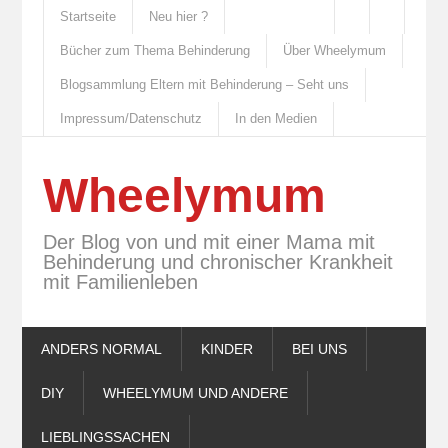
Startseite
Neu hier ?
Bücher zum Thema Behinderung
Über Wheelymum
Blogsammlung Eltern mit Behinderung – Seht uns
Impressum/Datenschutz
In den Medien
Wheelymum
Der Blog von und mit einer Mama mit
Behinderung und chronischer Krankheit
mit Familienleben
ANDERS NORMAL
KINDER
BEI UNS
DIY
WHEELYMUM UND ANDERE
LIEBLINGSSACHEN