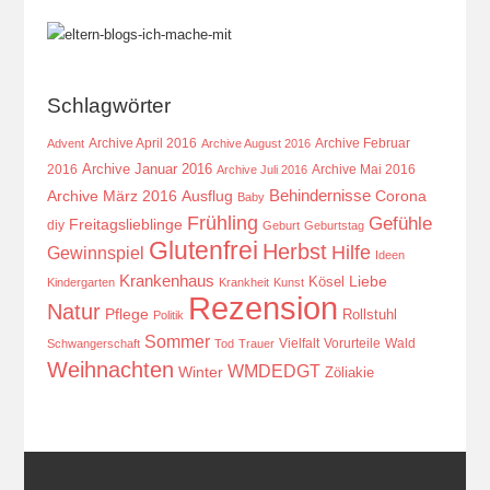
Schlagwörter
Archive April 2016
Archive Februar
Advent
Archive August 2016
Archive Januar 2016
2016
Archive Mai 2016
Archive Juli 2016
Behindernisse
Ausflug
Corona
Archive März 2016
Baby
Frühling
Gefühle
Freitagslieblinge
diy
Geburt
Geburtstag
Glutenfrei
Herbst
Hilfe
Gewinnspiel
Ideen
Krankenhaus
Kösel
Liebe
Kindergarten
Krankheit
Kunst
Rezension
Natur
Pflege
Rollstuhl
Politik
Sommer
Vielfalt
Vorurteile
Wald
Schwangerschaft
Tod
Trauer
Weihnachten
WMDEDGT
Winter
Zöliakie