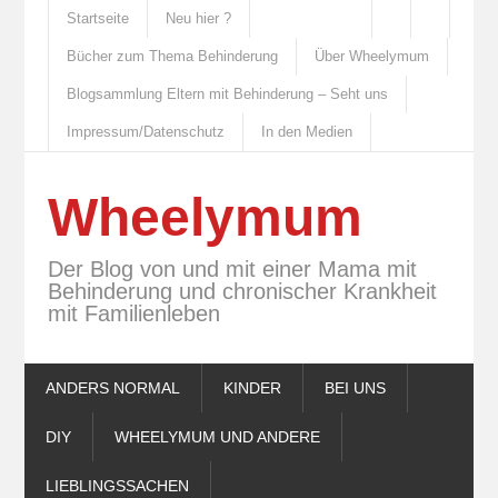
Startseite
Neu hier ?
Bücher zum Thema Behinderung
Über Wheelymum
Blogsammlung Eltern mit Behinderung – Seht uns
Impressum/Datenschutz
In den Medien
Wheelymum
Der Blog von und mit einer Mama mit
Behinderung und chronischer Krankheit
mit Familienleben
ANDERS NORMAL
KINDER
BEI UNS
DIY
WHEELYMUM UND ANDERE
LIEBLINGSSACHEN