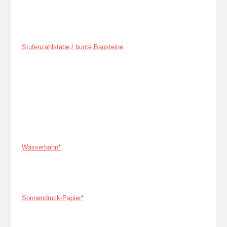
Stufenzählstäbe / bunte Bausteine
Wasserbahn*
Sonnendruck-Papier*