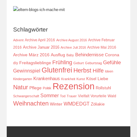
Schlagwörter
Archive April 2016
Archive Februar
Advent
Archive August 2016
Archive Januar 2016
2016
Archive Mai 2016
Archive Juli 2016
Behindernisse
Ausflug
Corona
Archive März 2016
Baby
Frühling
Gefühle
Freitagslieblinge
diy
Geburt
Geburtstag
Glutenfrei
Herbst
Hilfe
Gewinnspiel
Ideen
Krankenhaus
Kösel
Liebe
Kindergarten
Krankheit
Kunst
Rezension
Natur
Pflege
Rollstuhl
Politik
Sommer
Vielfalt
Vorurteile
Wald
Schwangerschaft
Tod
Trauer
Weihnachten
WMDEDGT
Winter
Zöliakie