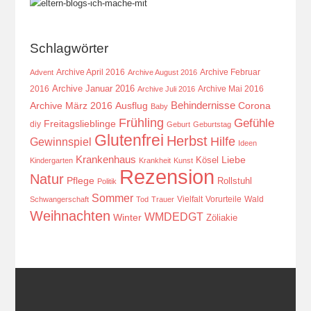
Schlagwörter
Archive April 2016
Archive Februar
Advent
Archive August 2016
Archive Januar 2016
2016
Archive Mai 2016
Archive Juli 2016
Behindernisse
Ausflug
Corona
Archive März 2016
Baby
Frühling
Gefühle
Freitagslieblinge
diy
Geburt
Geburtstag
Glutenfrei
Herbst
Hilfe
Gewinnspiel
Ideen
Krankenhaus
Kösel
Liebe
Kindergarten
Krankheit
Kunst
Rezension
Natur
Pflege
Rollstuhl
Politik
Sommer
Vielfalt
Vorurteile
Wald
Schwangerschaft
Tod
Trauer
Weihnachten
WMDEDGT
Winter
Zöliakie