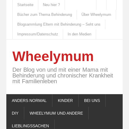
Startseite
Neu hier ?
Bücher zum Thema Behinderung
Über Wheelymum
Blogsammlung Eltern mit Behinderung – Seht uns
Impressum/Datenschutz
In den Medien
Wheelymum
Der Blog von und mit einer Mama mit
Behinderung und chronischer Krankheit
mit Familienleben
ANDERS NORMAL
KINDER
BEI UNS
DIY
WHEELYMUM UND ANDERE
LIEBLINGSSACHEN