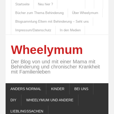
Startseite
Neu hier ?
Bücher zum Thema Behinderung
Über Wheelymum
Blogsammlung Eltern mit Behinderung – Seht uns
Impressum/Datenschutz
In den Medien
Wheelymum
Der Blog von und mit einer Mama mit
Behinderung und chronischer Krankheit
mit Familienleben
ANDERS NORMAL
KINDER
BEI UNS
DIY
WHEELYMUM UND ANDERE
LIEBLINGSSACHEN