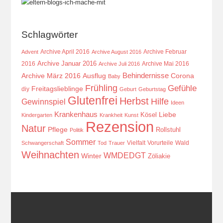
Schlagwörter
Archive April 2016
Archive Februar
Advent
Archive August 2016
Archive Januar 2016
2016
Archive Mai 2016
Archive Juli 2016
Behindernisse
Ausflug
Corona
Archive März 2016
Baby
Frühling
Gefühle
Freitagslieblinge
diy
Geburt
Geburtstag
Glutenfrei
Herbst
Hilfe
Gewinnspiel
Ideen
Krankenhaus
Kösel
Liebe
Kindergarten
Krankheit
Kunst
Rezension
Natur
Pflege
Rollstuhl
Politik
Sommer
Vielfalt
Vorurteile
Wald
Schwangerschaft
Tod
Trauer
Weihnachten
WMDEDGT
Winter
Zöliakie