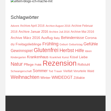
Schlagwörter
Archive April 2016
Archive Februar
Advent
Archive August 2016
Archive Januar 2016
2016
Archive Mai 2016
Archive Juli 2016
Behindernisse
Ausflug
Corona
Archive März 2016
Baby
Frühling
Gefühle
Freitagslieblinge
diy
Geburt
Geburtstag
Glutenfrei
Herbst
Hilfe
Gewinnspiel
Ideen
Krankenhaus
Kösel
Liebe
Kindergarten
Krankheit
Kunst
Rezension
Natur
Pflege
Rollstuhl
Politik
Sommer
Vielfalt
Vorurteile
Wald
Schwangerschaft
Tod
Trauer
Weihnachten
WMDEDGT
Winter
Zöliakie