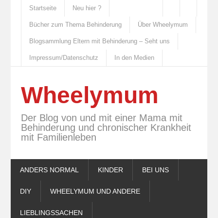
Startseite
Neu hier ?
Bücher zum Thema Behinderung
Über Wheelymum
Blogsammlung Eltern mit Behinderung – Seht uns
Impressum/Datenschutz
In den Medien
Wheelymum
Der Blog von und mit einer Mama mit
Behinderung und chronischer Krankheit
mit Familienleben
ANDERS NORMAL
KINDER
BEI UNS
DIY
WHEELYMUM UND ANDERE
LIEBLINGSSACHEN