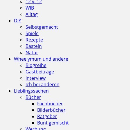
12 v. 12
WiB
Alltag
DIY
Selbstgemacht
Spiele
Rezepte
Basteln
Natur
Wheelymum und andere
Blogreihe
Gastbeiträge
Interview
Ich bei anderen
Lieblingssachen
Bücher
Fachbücher
Bilderbücher
Ratgeber
Bunt gemischt
Werbung