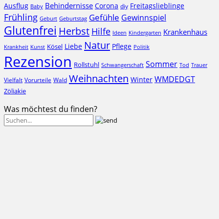
Behindernisse
Ausflug
Corona
Freitagslieblinge
diy
Baby
Frühling
Gefühle
Gewinnspiel
Geburt
Geburtstag
Glutenfrei
Herbst
Hilfe
Krankenhaus
Ideen
Kindergarten
Natur
Liebe
Pflege
Kösel
Krankheit
Kunst
Politik
Rezension
Sommer
Rollstuhl
Schwangerschaft
Tod
Trauer
Weihnachten
WMDEDGT
Winter
Vielfalt
Vorurteile
Wald
Zöliakie
Was möchtest du finden?