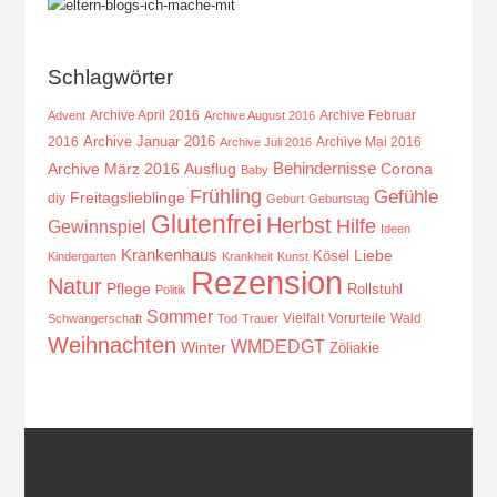
Schlagwörter
Archive April 2016
Archive Februar
Advent
Archive August 2016
Archive Januar 2016
2016
Archive Mai 2016
Archive Juli 2016
Behindernisse
Ausflug
Corona
Archive März 2016
Baby
Frühling
Gefühle
Freitagslieblinge
diy
Geburt
Geburtstag
Glutenfrei
Herbst
Hilfe
Gewinnspiel
Ideen
Krankenhaus
Kösel
Liebe
Kindergarten
Krankheit
Kunst
Rezension
Natur
Pflege
Rollstuhl
Politik
Sommer
Vielfalt
Vorurteile
Wald
Schwangerschaft
Tod
Trauer
Weihnachten
WMDEDGT
Winter
Zöliakie