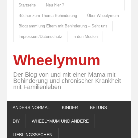
Startseite
Neu hier ?
Bücher zum Thema Behinderung
Über Wheelymum
Blogsammlung Eltern mit Behinderung – Seht uns
Impressum/Datenschutz
In den Medien
Wheelymum
Der Blog von und mit einer Mama mit
Behinderung und chronischer Krankheit
mit Familienleben
ANDERS NORMAL
KINDER
BEI UNS
DIY
WHEELYMUM UND ANDERE
LIEBLINGSSACHEN