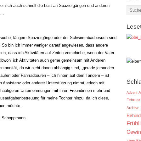
einlich auch schnell die Lust an Spaziergängen und anderen
n…
Lese
besuche, längere Spaziergänge oder der Schwimmbadbesuch sind
. So bin ich immer weniger darauf angewiesen, dass andere
hen; dass ich Aktivitäten auf Zeiten verschiebe, wenn der Vater
 Obwohl ich Aktivitäten auch gerne gemeinsam mit Anderen
pontaneität, da wir nicht davon abhängig sind, „gerade jemanden
äufen oder Fahrradtouren – ich hinten auf dem Tandem – ist
Schl
n Assistenz oder anderer Unterstützung nimmt jedoch mit
häufigeren Unternehmungen mit ihren Freundinnen mehr und
A
Advent
usaufgabenbetreuung für meine Tochter hinzu, da ich diese,
Februar
men möchte.
Archive
Behind
Frühl
Gewin
Ideen
Ki