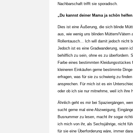
Nachbarschaft trifft sie sporadisch.
„Du kannst deiner Mama ja schön helfe
Dies ist eine Äußerung, die sich blinde Mü
aus, wie wenig uns blinden Müttern/Vätern a
Rollentausch… Ich will damit jedoch nicht 
Jedoch ist es eine Gradwanderung, wann ich
behilflich zu sein, ohne es zu überfordern.
Farbe eines bestimmten Kleidungsstückes fr
kleineren Einkäufen gerne bestimmte Dinge 
erfragen, was für sie zu schwierig zu find
ansprechen. Für mich ist es ein Unterschie
oder ob ich sie nur mitnehme, weil ich ihre H
Ähnlich geht es mir bei Spaziergängen, we
sucht gerne mal eine Abzweigung, Eingän
Busnummer zu lesen, macht ihr sogar richtig
ich mich von ihr, als Sechsjährige, nicht f
für sie eine Überforderung wäre, immer da