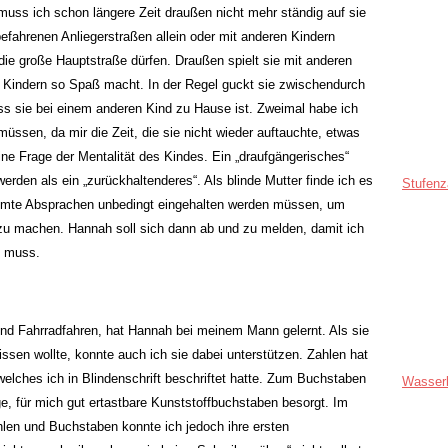
muss ich schon längere Zeit draußen nicht mehr ständig auf sie
efahrenen Anliegerstraßen allein oder mit anderen Kindern
 die große Hauptstraße dürfen. Draußen spielt sie mit anderen
s Kindern so Spaß macht. In der Regel guckt sie zwischendurch
ass sie bei einem anderen Kind zu Hause ist. Zweimal habe ich
ssen, da mir die Zeit, die sie nicht wieder auftauchte, etwas
ine Frage der Mentalität des Kindes. Ein „draufgängerisches“
rden als ein „zurückhaltenderes“. Als blinde Mutter finde ich es
Stufenz
immte Absprachen unbedingt eingehalten werden müssen, um
 zu machen. Hannah soll sich dann ab und zu melden, damit ich
n muss.
und Fahrradfahren, hat Hannah bei meinem Mann gelernt. Als sie
ssen wollte, konnte auch ich sie dabei unterstützen. Zahlen hat
welches ich in Blindenschrift beschriftet hatte. Zum Buchstaben
Wasser
ige, für mich gut ertastbare Kunststoffbuchstaben besorgt. Im
en und Buchstaben konnte ich jedoch ihre ersten