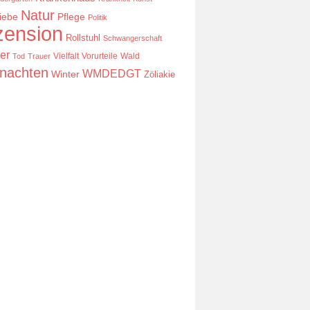
Natur
iebe
Pflege
Politik
ension
Rollstuhl
Schwangerschaft
er
Vielfalt
Vorurteile
Wald
Tod
Trauer
nachten
WMDEDGT
Winter
Zöliakie