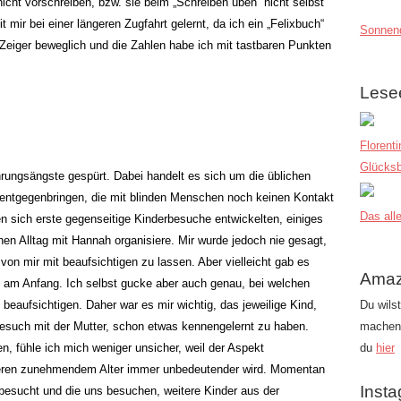
nicht vorschreiben, bzw. sie beim „Schreiben üben“ nicht selbst
t mir bei einer längeren Zugfahrt gelernt, da ich ein „Felixbuch“
Sonnend
e Zeiger beweglich und die Zahlen habe ich mit tastbaren Punkten
Lese
Florent
Glücksb
rungsängste gespürt. Dabei handelt es sich um die üblichen
t entgegenbringen, die mit blinden Menschen noch keinen Kontakt
Das alle
en sich erste gegenseitige Kinderbesuche entwickelten, einiges
nen Alltag mit Hannah organisiere. Mir wurde jedoch nie gesagt,
on mir mit beaufsichtigen zu lassen. Aber vielleicht gab es
Amaz
am Anfang. Ich selbst gucke aber auch genau, bei welchen
 beaufsichtigen. Daher war es mir wichtig, das jeweilige Kind,
Du wils
such mit der Mutter, schon etwas kennengelernt zu haben.
machen?
n, fühle ich mich weniger unsicher, weil der Aspekt
du
hier
t deren zunehmendem Alter immer unbedeutender wird. Momentan
Inst
 besucht und die uns besuchen, weitere Kinder aus der