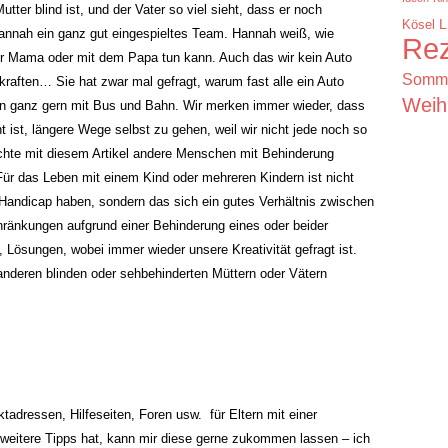
Mutter blind ist, und der Vater so viel sieht, dass er noch
Kösel
L
Hannah ein ganz gut eingespieltes Team. Hannah weiß, wie
Rez
 der Mama oder mit dem Papa tun kann. Auch das wir kein Auto
Somm
kraften… Sie hat zwar mal gefragt, warum fast alle ein Auto
Weih
ten ganz gern mit Bus und Bahn. Wir merken immer wieder, dass
t ist, längere Wege selbst zu gehen, weil wir nicht jede noch so
chte mit diesem Artikel andere Menschen mit Behinderung
ür das Leben mit einem Kind oder mehreren Kindern ist nicht
Handicap haben, sondern das sich ein gutes Verhältnis zwischen
hränkungen aufgrund einer Behinderung eines oder beider
n, Lösungen, wobei immer wieder unsere Kreativität gefragt ist.
 anderen blinden oder sehbehinderten Müttern oder Vätern
ktadressen, Hilfeseiten, Foren usw. für Eltern mit einer
 weitere Tipps hat, kann mir diese gerne zukommen lassen – ich