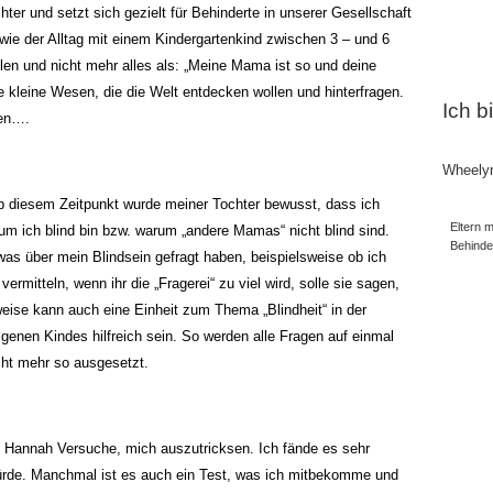
chter und setzt sich gezielt für Behinderte in unserer Gesellschaft
, wie der Alltag mit einem Kindergartenkind zwischen 3 – und 6
len und nicht mehr alles als: „Meine Mama ist so und deine
e kleine Wesen, die die Welt entdecken wollen und hinterfragen.
Ich b
gen….
Wheely
 Ab diesem Zeitpunkt wurde meiner Tochter bewusst, dass ich
Eltern m
um ich blind bin bzw. warum „andere Mamas“ nicht blind sind.
Behind
was über mein Blindsein gefragt haben, beispielsweise ob ich
mitteln, wenn ihr die „Fragerei“ zu viel wird, solle sie sagen,
weise kann auch eine Einheit zum Thema „Blindheit“ in der
genen Kindes hilfreich sein. So werden alle Fragen auf einmal
cht mehr so ausgesetzt.
n Hannah Versuche, mich auszutricksen. Ich fände es sehr
ürde. Manchmal ist es auch ein Test, was ich mitbekomme und