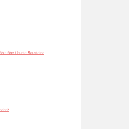
ählstäbe / bunte Bausteine
bahn*