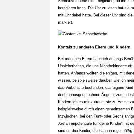
Schreibversuche nicht begleiten, da ich ihr 
korrigieren kann. Die Uhr zu lesen hat sie mi
mit Uhr dabei hatte. Bei dieser Uhr sind di
markiert.
Kontakt zu anderen Eltern und Kindern
Bei manchen Eltern habe ich anfangs Berüh
Unsicherheiten, die uns Nichtbehinderte of
hatten. Anfangs wollten diejenigen, mit den
wissen, beispielsweise darüber, wie ich mei
das Vorbehalte bestünden, das eigene Kind v
doch unausgesprochene Ängste, zumindest 
Kindern ich es mir zutraue, sie zu Hause zu
beispielsweise durch einen gemeinsamen Be
Inzwischen, bei den Fünf- oder Sechsjährige
„Gefahrenpotentiale für kleine Kinder“ mi
sind es drei Kinder, die Hannah regelmäßig