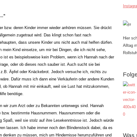
Instagr
n…“
tter bzw. deren Kinder immer wieder anhören müssen. Sie drückt
llgemein zugetraut wird. Das klingt schon fast nach
Hier sc
behaupten, dass unsere Kinder uns nicht auch mal helfen dürfen.
Alltag 
 mein Kind einsetze, um mir bei Dingen, die ich nicht sehe,
Rollstuh
 So ist es beispielsweise kein Problem, wenn ich Hannah nach der
age, oder ob dieses noch sauber ist. Auch sucht sie bei
z.B. Äpfel oder Knäckebrot. Jedoch versuche ich, nichts zu
Folge
en wäre. Dafür muss ich dann eine Verkäuferin oder andere Kunden
d, ob Hannah mit mir einkauft, weil sie Lust hat mitzukommen,
ilfe benötige.
nn wir zum Arzt oder zu Bekannten unterwegs sind. Hannah
ge bzw. bestimmte Hausnummern. Hausnummern oder die
 Spaß, weil sie stolz auf ihre Lesekenntnisse ist. Jedoch würde
ühren lassen. Ich habe immer noch den Blindenstock dabei, da es
Was 
ran denken zu müssen, mich um Hindernisse herumzuführen und