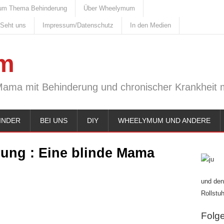
um Thema Behinderung
Über Wheelymum
 Seht uns
Impressum/Datenschutz
In den Medien
m
Mama mit Behinderung und chronischer Krankheit m
INDER
BEI UNS
DIY
WHEELYMUM UND ANDERE
rung : Eine blinde Mama
und den
Rollstuh
Folge 