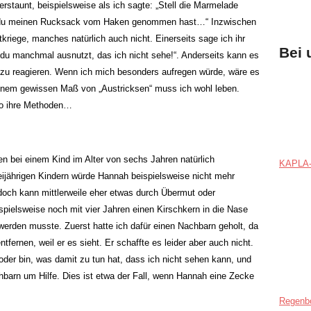
rstaunt, beispielsweise als ich sagte: „Stell die Marmelade
ass du meinen Rucksack vom Haken genommen hast…“ Inzwischen
tkriege, manches natürlich auch nicht. Einerseits sage ich ihr
Bei 
s du manchmal ausnutzt, das ich nicht sehe!“. Anderseits kann es
g“ zu reagieren. Wenn ich mich besonders aufregen würde, wäre es
inem gewissen Maß von „Austricksen“ muss ich wohl leben.
so ihre Methoden…
n bei einem Kind im Alter von sechs Jahren natürlich
KAPLA-
ijährigen Kindern würde Hannah beispielsweise nicht mehr
edoch kann mittlerweile eher etwas durch Übermut oder
spielsweise noch mit vier Jahren einen Kirschkern in die Nase
werden musste. Zuerst hatte ich dafür einen Nachbarn geholt, da
tfernen, weil er es sieht. Er schaffte es leider aber auch nicht.
oder bin, was damit zu tun hat, dass ich nicht sehen kann, und
chbarn um Hilfe. Dies ist etwa der Fall, wenn Hannah eine Zecke
Regenb