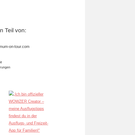
in Teil von:
mum-on-tour.com
it
erungen