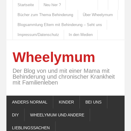
Startseite
Neu hier ?
Bücher zum Thema Behinderung
Über Wheelymum
Blogsammlung Eltern mit Behinderung – Seht uns
Impressum/Datenschutz
In den Medien
Wheelymum
Der Blog von und mit einer Mama mit
Behinderung und chronischer Krankheit
mit Familienleben
ANDERS NORMAL
KINDER
BEI UNS
DIY
WHEELYMUM UND ANDERE
LIEBLINGSSACHEN