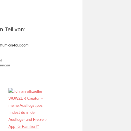
in Teil von:
mum-on-tour.com
it
erungen