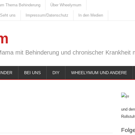
um Thema Behinderung
Über Wheelymum
 Seht uns
Impressum/Datenschutz
In den Medien
m
Mama mit Behinderung und chronischer Krankheit m
INDER
BEI UNS
DIY
WHEELYMUM UND ANDERE
und den
Rollstuh
Folge 