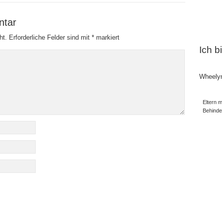
ntar
ht.
Erforderliche Felder sind mit
*
markiert
Ich b
Wheely
Eltern m
Behind