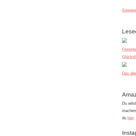
Sonnend
Lese
Florent
Glücksb
Das alle
Amaz
Du wils
machen?
du
hier
Inst