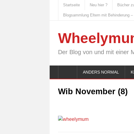
Startseite
Neu hier ?
Bücher z
Blogsammlung Eltern mit Behinderung –
Wheelymu
Der Blog von und mit einer 
ANDERS NORMAL
K
Wib November (8)