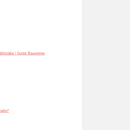
ählstäbe / bunte Bausteine
bahn*