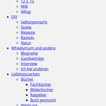
12 v. 12
WiB
Alltag
DIY
Selbstgemacht
Spiele
Rezepte
Basteln
Natur
Wheelymum und andere
Blogreihe
Gastbeiträge
Interview
Ich bei anderen
Lieblingssachen
Bücher
Fachbücher
Bilderbücher
Ratgeber
Bunt gemischt
Werbung