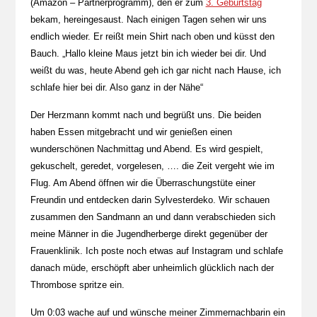
(Amazon – Partnerprogramm), den er zum
3. Geburtstag
bekam, hereingesaust. Nach einigen Tagen sehen wir uns
endlich wieder. Er reißt mein Shirt nach oben und küsst den
Bauch. „Hallo kleine Maus jetzt bin ich wieder bei dir. Und
weißt du was, heute Abend geh ich gar nicht nach Hause, ich
schlafe hier bei dir. Also ganz in der Nähe“
Der Herzmann kommt nach und begrüßt uns. Die beiden
haben Essen mitgebracht und wir genießen einen
wunderschönen Nachmittag und Abend. Es wird gespielt,
gekuschelt, geredet, vorgelesen, …. die Zeit vergeht wie im
Flug. Am Abend öffnen wir die Überraschungstüte einer
Freundin und entdecken darin Sylvesterdeko. Wir schauen
zusammen den Sandmann an und dann verabschieden sich
meine Männer in die Jugendherberge direkt gegenüber der
Frauenklinik. Ich poste noch etwas auf Instagram und schlafe
danach müde, erschöpft aber unheimlich glücklich nach der
Thrombose spritze ein.
Um 0:03 wache auf und wünsche meiner Zimmernachbarin ein