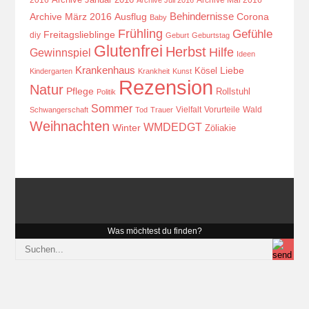
Behindernisse
Ausflug
Corona
Archive März 2016
Baby
Frühling
Gefühle
Freitagslieblinge
diy
Geburt
Geburtstag
Glutenfrei
Herbst
Hilfe
Gewinnspiel
Ideen
Krankenhaus
Kösel
Liebe
Kindergarten
Krankheit
Kunst
Rezension
Natur
Pflege
Rollstuhl
Politik
Sommer
Vielfalt
Vorurteile
Wald
Schwangerschaft
Tod
Trauer
Weihnachten
WMDEDGT
Winter
Zöliakie
Was möchtest du finden?