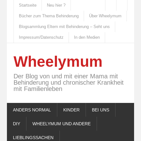
Startseite
Neu hier ?
Bücher zum Thema Behinderung
Über Wheelymum
Blogsammlung Eltern mit Behinderung – Seht uns
Impressum/Datenschutz
In den Medien
Wheelymum
Der Blog von und mit einer Mama mit
Behinderung und chronischer Krankheit
mit Familienleben
ANDERS NORMAL
KINDER
BEI UNS
DIY
WHEELYMUM UND ANDERE
LIEBLINGSSACHEN