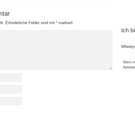
ntar
ht.
Erforderliche Felder sind mit
*
markiert
Ich b
Wheely
Eltern m
Behind