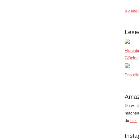
Sonnend
Lese
Florent
Glücksb
Das alle
Amaz
Du wils
machen?
du
hier
Inst