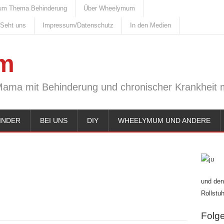
um Thema Behinderung
Über Wheelymum
 Seht uns
Impressum/Datenschutz
In den Medien
m
Mama mit Behinderung und chronischer Krankheit m
INDER
BEI UNS
DIY
WHEELYMUM UND ANDERE
und den
Rollstuh
Folge 