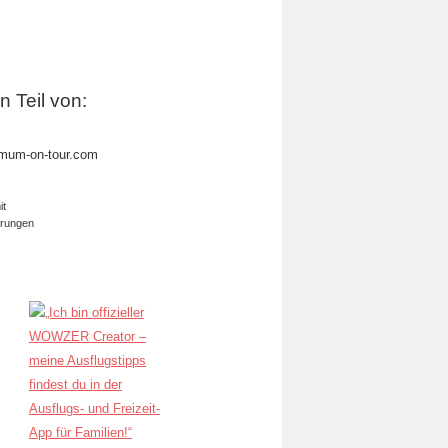
in Teil von:
mum-on-tour.com
it
erungen