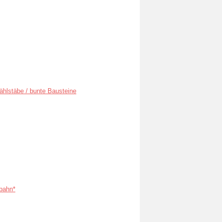
ählstäbe / bunte Bausteine
bahn*