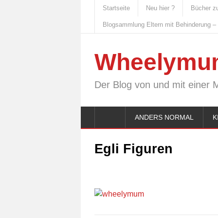
Startseite
Neu hier ?
Bücher z
Blogsammlung Eltern mit Behinderung –
Wheelymu
Der Blog von und mit einer 
ANDERS NORMAL
K
Egli Figuren