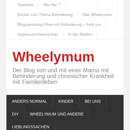
Startseite
Neu hier ?
Bücher zum Thema Behinderung
Über Wheelymum
Blogsammlung Eltern mit Behinderung – Seht uns
Impressum/Datenschutz
In den Medien
Wheelymum
Der Blog von und mit einer Mama mit
Behinderung und chronischer Krankheit
mit Familienleben
ANDERS NORMAL
KINDER
BEI UNS
DIY
WHEELYMUM UND ANDERE
LIEBLINGSSACHEN