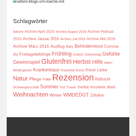
Schlagwörter
Archive April 2016
Archive Februar
Advent
Archive August 2016
Archive Januar 2016
2016
Archive Mai 2016
Archive Juli 2016
Behindernisse
Ausflug
Corona
Archive März 2016
Baby
Frühling
Gefühle
Freitagslieblinge
diy
Geburt
Geburtstag
Glutenfrei
Herbst
Hilfe
Gewinnspiel
Ideen
Krankenhaus
Kösel
Liebe
Kindergarten
Krankheit
Kunst
Rezension
Natur
Pflege
Rollstuhl
Politik
Sommer
Vielfalt
Vorurteile
Wald
Schwangerschaft
Tod
Trauer
Weihnachten
WMDEDGT
Winter
Zöliakie