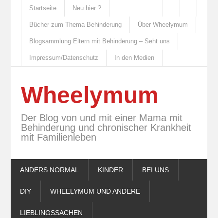
Startseite
Neu hier ?
Bücher zum Thema Behinderung
Über Wheelymum
Blogsammlung Eltern mit Behinderung – Seht uns
Impressum/Datenschutz
In den Medien
Wheelymum
Der Blog von und mit einer Mama mit
Behinderung und chronischer Krankheit
mit Familienleben
ANDERS NORMAL
KINDER
BEI UNS
DIY
WHEELYMUM UND ANDERE
LIEBLINGSSACHEN