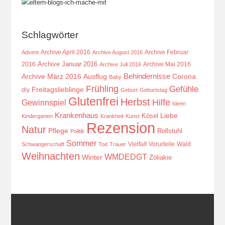
Schlagwörter
Archive April 2016
Archive Februar
Advent
Archive August 2016
Archive Januar 2016
2016
Archive Mai 2016
Archive Juli 2016
Behindernisse
Ausflug
Corona
Archive März 2016
Baby
Frühling
Gefühle
Freitagslieblinge
diy
Geburt
Geburtstag
Glutenfrei
Herbst
Hilfe
Gewinnspiel
Ideen
Krankenhaus
Kösel
Liebe
Kindergarten
Krankheit
Kunst
Rezension
Natur
Pflege
Rollstuhl
Politik
Sommer
Vielfalt
Vorurteile
Wald
Schwangerschaft
Tod
Trauer
Weihnachten
WMDEDGT
Winter
Zöliakie