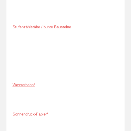
Stufenzählstäbe / bunte Bausteine
Wasserbahn*
Sonnendruck-Papier*