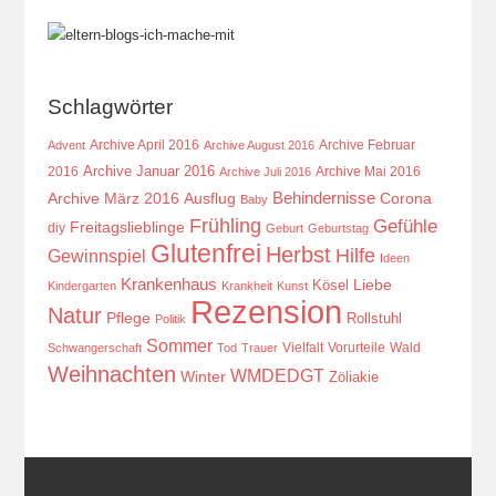
Schlagwörter
Archive April 2016
Archive Februar
Advent
Archive August 2016
Archive Januar 2016
2016
Archive Mai 2016
Archive Juli 2016
Behindernisse
Ausflug
Corona
Archive März 2016
Baby
Frühling
Gefühle
Freitagslieblinge
diy
Geburt
Geburtstag
Glutenfrei
Herbst
Hilfe
Gewinnspiel
Ideen
Krankenhaus
Kösel
Liebe
Kindergarten
Krankheit
Kunst
Rezension
Natur
Pflege
Rollstuhl
Politik
Sommer
Vielfalt
Vorurteile
Wald
Schwangerschaft
Tod
Trauer
Weihnachten
WMDEDGT
Winter
Zöliakie