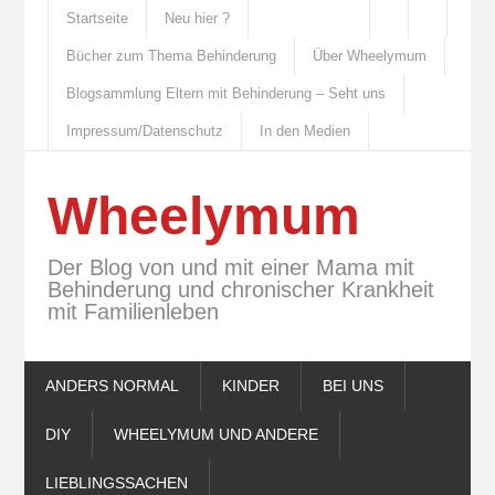
Startseite
Neu hier ?
Bücher zum Thema Behinderung
Über Wheelymum
Blogsammlung Eltern mit Behinderung – Seht uns
Impressum/Datenschutz
In den Medien
Wheelymum
Der Blog von und mit einer Mama mit
Behinderung und chronischer Krankheit
mit Familienleben
ANDERS NORMAL
KINDER
BEI UNS
DIY
WHEELYMUM UND ANDERE
LIEBLINGSSACHEN