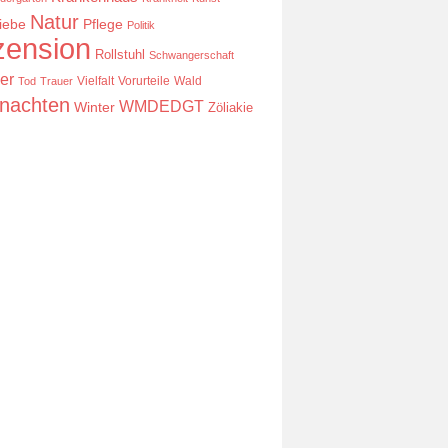
Natur
iebe
Pflege
Politik
ension
Rollstuhl
Schwangerschaft
er
Vielfalt
Vorurteile
Wald
Tod
Trauer
nachten
WMDEDGT
Winter
Zöliakie