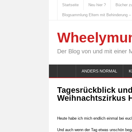
Startseite
Neu hier ?
Bücher z
Blogsammlung Eltern mit Behinderung –
Wheelymu
Der Blog von und mit einer 
ANDERS NORMAL
K
Tagesrückblick und
Weihnachtszirkus 
Heute habe ich mich endlich einmal bei eu
Und auch wenn der Tag etwas unschön bega