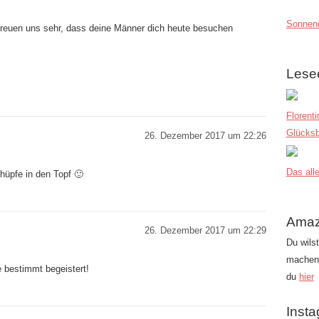
Sonnend
freuen uns sehr, dass deine Männer dich heute besuchen
Lese
Florent
Glücksb
26. Dezember 2017 um 22:26
Das alle
 hüpfe in den Topf 🙂
Amaz
26. Dezember 2017 um 22:29
Du wils
machen?
e bestimmt begeistert!
du
hier
Inst