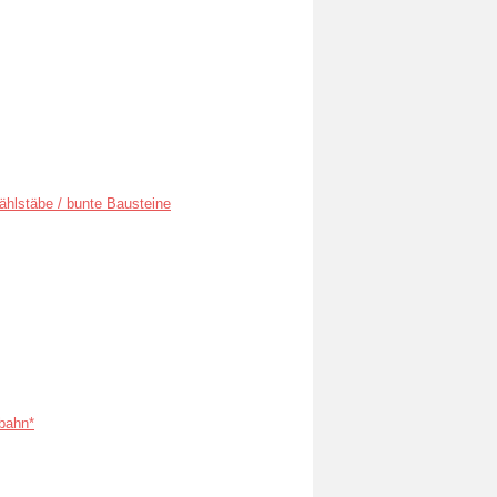
ählstäbe / bunte Bausteine
bahn*