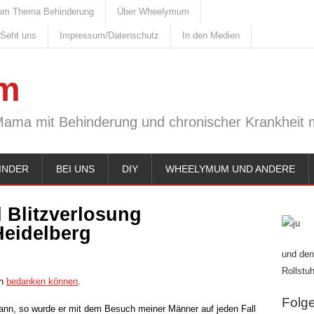
um Thema Behinderung
Über Wheelymum
 Seht uns
Impressum/Datenschutz
In den Medien
m
Mama mit Behinderung und chronischer Krankheit m
INDER
BEI UNS
DIY
WHEELYMUM UND ANDERE
 Blitzverlosung
Heidelberg
und den
Rollstuh
ch
bedanken können
.
Folge 
nn, so wurde er mit dem Besuch meiner Männer auf jeden Fall