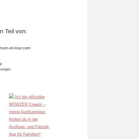
in Teil von:
mum-on-tour.com
it
erungen