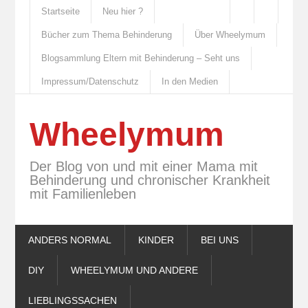
Startseite
Neu hier ?
Bücher zum Thema Behinderung
Über Wheelymum
Blogsammlung Eltern mit Behinderung – Seht uns
Impressum/Datenschutz
In den Medien
Wheelymum
Der Blog von und mit einer Mama mit
Behinderung und chronischer Krankheit
mit Familienleben
ANDERS NORMAL
KINDER
BEI UNS
DIY
WHEELYMUM UND ANDERE
LIEBLINGSSACHEN