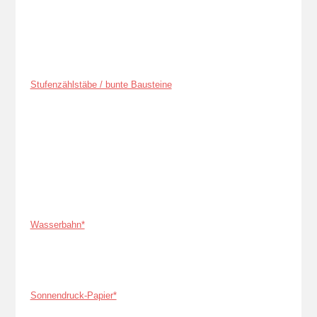
Stufenzählstäbe / bunte Bausteine
Wasserbahn*
Sonnendruck-Papier*