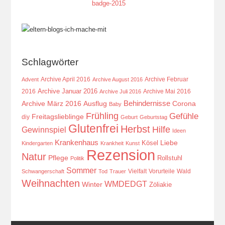
Schlagwörter
Archive April 2016
Archive Februar
Advent
Archive August 2016
Archive Januar 2016
2016
Archive Mai 2016
Archive Juli 2016
Behindernisse
Ausflug
Corona
Archive März 2016
Baby
Frühling
Gefühle
Freitagslieblinge
diy
Geburt
Geburtstag
Glutenfrei
Herbst
Hilfe
Gewinnspiel
Ideen
Krankenhaus
Kösel
Liebe
Kindergarten
Krankheit
Kunst
Rezension
Natur
Pflege
Rollstuhl
Politik
Sommer
Vielfalt
Vorurteile
Wald
Schwangerschaft
Tod
Trauer
Weihnachten
WMDEDGT
Winter
Zöliakie