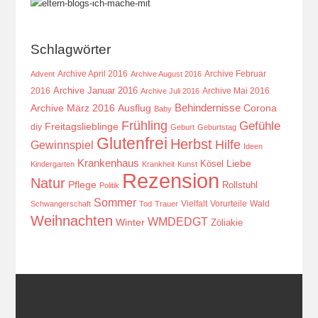
Schlagwörter
Archive April 2016
Archive Februar
Advent
Archive August 2016
Archive Januar 2016
2016
Archive Mai 2016
Archive Juli 2016
Behindernisse
Ausflug
Corona
Archive März 2016
Baby
Frühling
Gefühle
Freitagslieblinge
diy
Geburt
Geburtstag
Glutenfrei
Herbst
Hilfe
Gewinnspiel
Ideen
Krankenhaus
Kösel
Liebe
Kindergarten
Krankheit
Kunst
Rezension
Natur
Pflege
Rollstuhl
Politik
Sommer
Vielfalt
Vorurteile
Wald
Schwangerschaft
Tod
Trauer
Weihnachten
WMDEDGT
Winter
Zöliakie