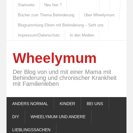
Startseite
Neu hier ?
Bücher zum Thema Behinderung
Über Wheelymum
Blogsammlung Eltern mit Behinderung – Seht uns
Impressum/Datenschutz
In den Medien
Wheelymum
Der Blog von und mit einer Mama mit
Behinderung und chronischer Krankheit
mit Familienleben
ANDERS NORMAL
KINDER
BEI UNS
DIY
WHEELYMUM UND ANDERE
LIEBLINGSSACHEN