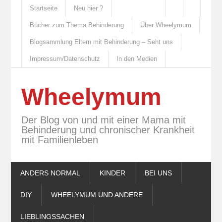
Startseite
Neu hier ?
Bücher zum Thema Behinderung
Über Wheelymum
Blogsammlung Eltern mit Behinderung – Seht uns
Impressum/Datenschutz
In den Medien
Wheelymum
Der Blog von und mit einer Mama mit
Behinderung und chronischer Krankheit
mit Familienleben
ANDERS NORMAL
KINDER
BEI UNS
DIY
WHEELYMUM UND ANDERE
LIEBLINGSSACHEN