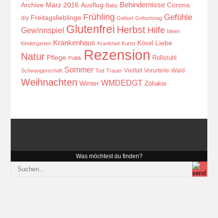
Behindernisse
Ausflug
Corona
Archive März 2016
Baby
Frühling
Gefühle
Freitagslieblinge
diy
Geburt
Geburtstag
Glutenfrei
Herbst
Hilfe
Gewinnspiel
Ideen
Krankenhaus
Kösel
Liebe
Kindergarten
Krankheit
Kunst
Rezension
Natur
Pflege
Rollstuhl
Politik
Sommer
Vielfalt
Vorurteile
Wald
Schwangerschaft
Tod
Trauer
Weihnachten
WMDEDGT
Winter
Zöliakie
Was möchtest du finden?