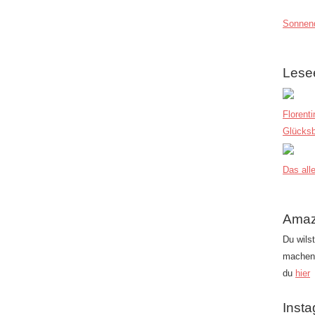
Sonnend
Lese
Florent
Glücksb
Das alle
Amaz
Du wils
machen?
du
hier
Inst