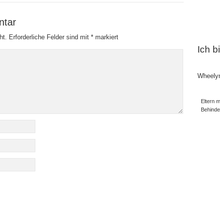
ntar
ht.
Erforderliche Felder sind mit
*
markiert
Ich b
Wheely
Eltern m
Behind