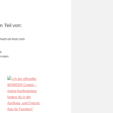
in Teil von:
mum-on-tour.com
it
erungen