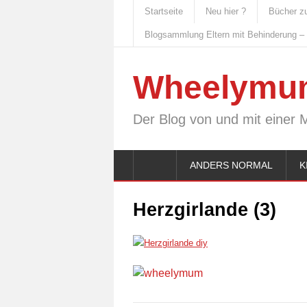
Startseite
Neu hier ?
Bücher z
Blogsammlung Eltern mit Behinderung –
Wheelymu
Der Blog von und mit einer 
ANDERS NORMAL
K
Herzgirlande (3)