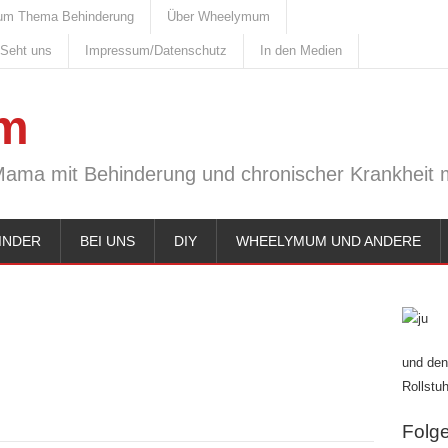
um Thema Behinderung
Über Wheelymum
 Seht uns
Impressum/Datenschutz
In den Medien
m
Mama mit Behinderung und chronischer Krankheit m
INDER
BEI UNS
DIY
WHEELYMUM UND ANDERE
und den
Rollstuh
Folge 