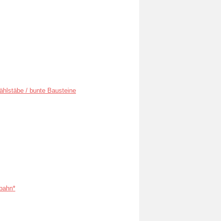
ählstäbe / bunte Bausteine
bahn*