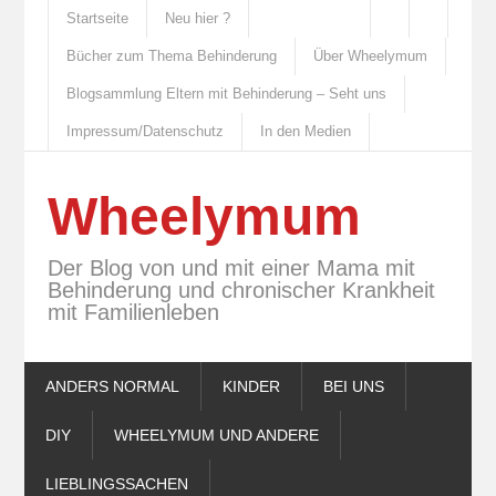
Startseite
Neu hier ?
Bücher zum Thema Behinderung
Über Wheelymum
Blogsammlung Eltern mit Behinderung – Seht uns
Impressum/Datenschutz
In den Medien
Wheelymum
Der Blog von und mit einer Mama mit
Behinderung und chronischer Krankheit
mit Familienleben
ANDERS NORMAL
KINDER
BEI UNS
DIY
WHEELYMUM UND ANDERE
LIEBLINGSSACHEN