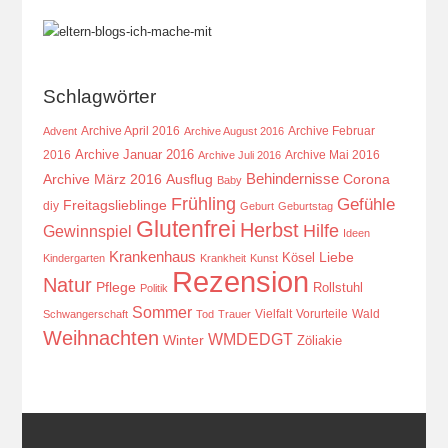
Schlagwörter
Archive April 2016
Archive Februar
Advent
Archive August 2016
Archive Januar 2016
2016
Archive Mai 2016
Archive Juli 2016
Behindernisse
Ausflug
Corona
Archive März 2016
Baby
Frühling
Gefühle
Freitagslieblinge
diy
Geburt
Geburtstag
Glutenfrei
Herbst
Hilfe
Gewinnspiel
Ideen
Krankenhaus
Kösel
Liebe
Kindergarten
Krankheit
Kunst
Rezension
Natur
Pflege
Rollstuhl
Politik
Sommer
Vielfalt
Vorurteile
Wald
Schwangerschaft
Tod
Trauer
Weihnachten
WMDEDGT
Winter
Zöliakie