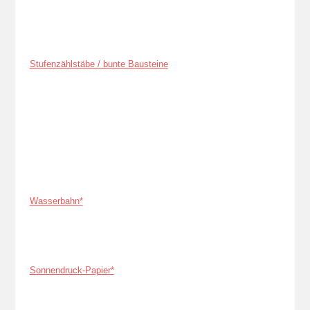
Stufenzählstäbe / bunte Bausteine
Wasserbahn*
Sonnendruck-Papier*