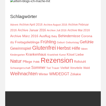
Schlagwörter
Archive April 2016
Archive Februar
Advent
Archive August 2016
Archive Januar 2016
2016
Archive Mai 2016
Archive Juli 2016
Behindernisse
Ausflug
Corona
Archive März 2016
Baby
Frühling
Gefühle
Freitagslieblinge
diy
Geburt
Geburtstag
Glutenfrei
Herbst
Hilfe
Gewinnspiel
Ideen
Krankenhaus
Kösel
Liebe
Kindergarten
Krankheit
Kunst
Rezension
Natur
Pflege
Rollstuhl
Politik
Sommer
Vielfalt
Vorurteile
Wald
Schwangerschaft
Tod
Trauer
Weihnachten
WMDEDGT
Winter
Zöliakie