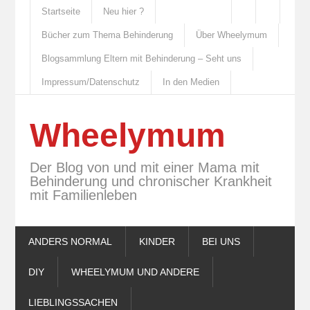
Startseite
Neu hier ?
Bücher zum Thema Behinderung
Über Wheelymum
Blogsammlung Eltern mit Behinderung – Seht uns
Impressum/Datenschutz
In den Medien
Wheelymum
Der Blog von und mit einer Mama mit
Behinderung und chronischer Krankheit
mit Familienleben
ANDERS NORMAL
KINDER
BEI UNS
DIY
WHEELYMUM UND ANDERE
LIEBLINGSSACHEN