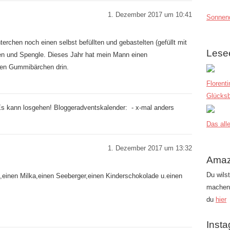
1. Dezember 2017 um 10:41
Sonnend
rchen noch einen selbst befüllten und gebastelten (gefüllt mit
Lese
ten und Spengle. Dieses Jahr hat mein Mann einen
aren Gummibärchen drin.
Florent
Glücksb
 Es kann losgehen! Bloggeradventskalender: - x-mal anders
Das alle
1. Dezember 2017 um 13:32
Amaz
Du wils
,einen Milka,einen Seeberger,einen Kinderschokolade u.einen
machen?
du
hier
Inst