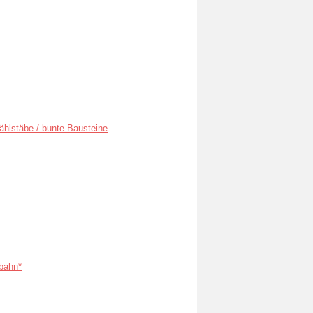
ählstäbe / bunte Bausteine
bahn*