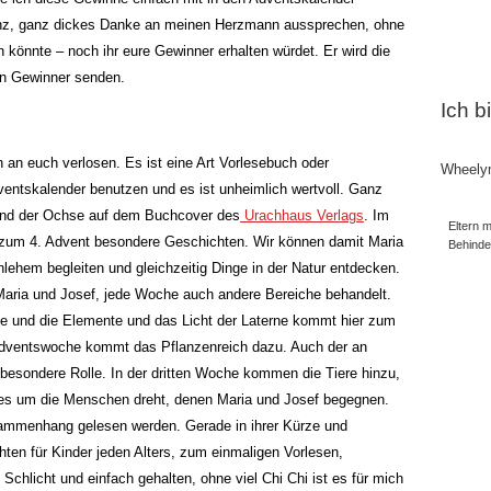
ganz, ganz dickes Danke an meinen Herzmann aussprechen, ohne
 könnte – noch ihr eure Gewinner erhalten würdet. Er wird die
en Gewinner senden.
Ich b
an euch verlosen. Es ist eine Art Vorlesebuch oder
Wheely
ntskalender benutzen und es ist unheimlich wertvoll. Ganz
 und der Ochse auf dem Buchcover des
Urachhaus Verlags
. Im
Eltern m
 zum 4. Advent besondere Geschichten. Wir können damit Maria
Behind
lehem begleiten und gleichzeitig Dinge in der Natur entdecken.
aria und Josef, jede Woche auch andere Bereiche behandelt.
ge und die Elemente und das Licht der Laterne kommt hier zum
 Adventswoche kommt das Pflanzenreich dazu. Auch der an
 besondere Rolle. In der dritten Woche kommen die Tiere hinzu,
alles um die Menschen dreht, denen Maria und Josef begegnen.
sammenhang gelesen werden. Gerade in ihrer Kürze und
hten für Kinder jeden Alters, zum einmaligen Vorlesen,
Schlicht und einfach gehalten, ohne viel Chi Chi ist es für mich