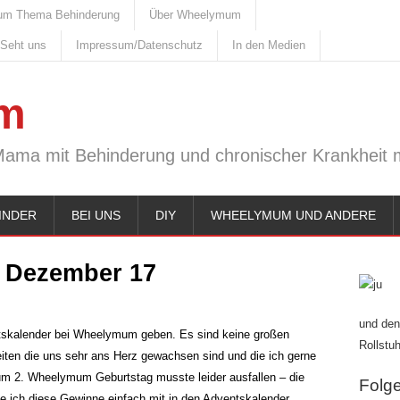
um Thema Behinderung
Über Wheelymum
 Seht uns
Impressum/Datenschutz
In den Medien
m
Mama mit Behinderung und chronischer Krankheit m
INDER
BEI UNS
DIY
WHEELYMUM UND ANDERE
. Dezember 17
und den
ntskalender bei Wheelymum geben. Es sind keine großen
Rollstuh
eiten die uns sehr ans Herz gewachsen sind und die ich gerne
um 2. Wheelymum Geburtstag musste leider ausfallen – die
Folge 
e ich diese Gewinne einfach mit in den Adventskalender