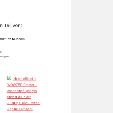
in Teil von:
mum-on-tour.com
it
erungen