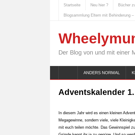
Startseite
Neu hier ?
Bücher z
Blogsammlung Eltern mit Behinderung –
Wheelymu
Der Blog von und mit einer 
ANDERS NORMAL
K
Adventskalender 1
In diesem Jahr wird es einen kleinen Adve
Megagewinne, sondern viele, viele Kleinigk
mit euch teilen möchte. Das Gewinnspiel z
Gründe kennt ihr ja zu genüge. Und so werd