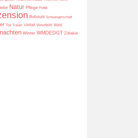
Natur
iebe
Pflege
Politik
ension
Rollstuhl
Schwangerschaft
er
Vielfalt
Vorurteile
Wald
Tod
Trauer
nachten
WMDEDGT
Winter
Zöliakie