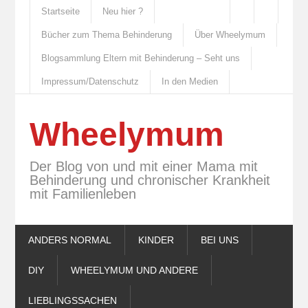
Startseite
Neu hier ?
Bücher zum Thema Behinderung
Über Wheelymum
Blogsammlung Eltern mit Behinderung – Seht uns
Impressum/Datenschutz
In den Medien
Wheelymum
Der Blog von und mit einer Mama mit
Behinderung und chronischer Krankheit
mit Familienleben
ANDERS NORMAL
KINDER
BEI UNS
DIY
WHEELYMUM UND ANDERE
LIEBLINGSSACHEN