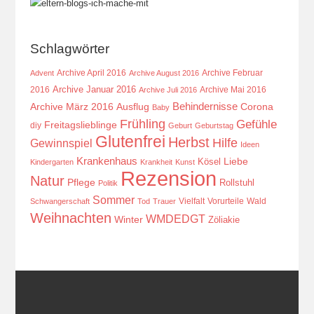
Schlagwörter
Archive April 2016
Archive Februar
Advent
Archive August 2016
Archive Januar 2016
2016
Archive Mai 2016
Archive Juli 2016
Behindernisse
Ausflug
Corona
Archive März 2016
Baby
Frühling
Gefühle
Freitagslieblinge
diy
Geburt
Geburtstag
Glutenfrei
Herbst
Hilfe
Gewinnspiel
Ideen
Krankenhaus
Kösel
Liebe
Kindergarten
Krankheit
Kunst
Rezension
Natur
Pflege
Rollstuhl
Politik
Sommer
Vielfalt
Vorurteile
Wald
Schwangerschaft
Tod
Trauer
Weihnachten
WMDEDGT
Winter
Zöliakie