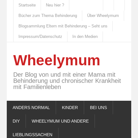
Startseite
Neu hier ?
Bücher zum Thema Behinderung
Über Wheelymum
Blogsammlung Eltern mit Behinderung – Seht uns
Impressum/Datenschutz
In den Medien
Wheelymum
Der Blog von und mit einer Mama mit
Behinderung und chronischer Krankheit
mit Familienleben
ANDERS NORMAL
KINDER
BEI UNS
DIY
WHEELYMUM UND ANDERE
LIEBLINGSSACHEN