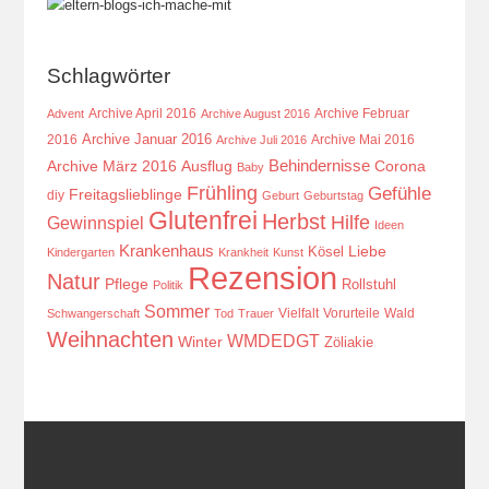
Schlagwörter
Archive April 2016
Archive Februar
Advent
Archive August 2016
Archive Januar 2016
2016
Archive Mai 2016
Archive Juli 2016
Behindernisse
Ausflug
Corona
Archive März 2016
Baby
Frühling
Gefühle
Freitagslieblinge
diy
Geburt
Geburtstag
Glutenfrei
Herbst
Hilfe
Gewinnspiel
Ideen
Krankenhaus
Kösel
Liebe
Kindergarten
Krankheit
Kunst
Rezension
Natur
Pflege
Rollstuhl
Politik
Sommer
Vielfalt
Vorurteile
Wald
Schwangerschaft
Tod
Trauer
Weihnachten
WMDEDGT
Winter
Zöliakie