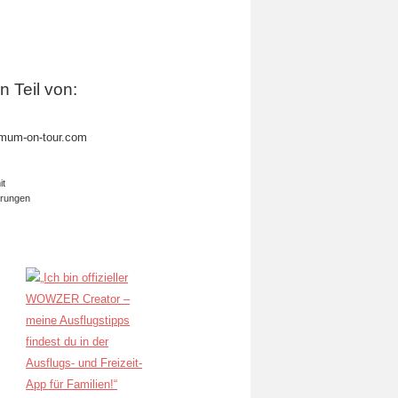
in Teil von:
mum-on-tour.com
it
erungen