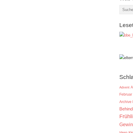
Lese
Schl
A
Advent
Februar
Archive
Behind
Frühl
Gewin
Ideen
Ki