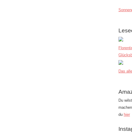
Sonnend
Lese
Florent
Glücksb
Das alle
Amaz
Du wils
machen?
du
hier
Inst