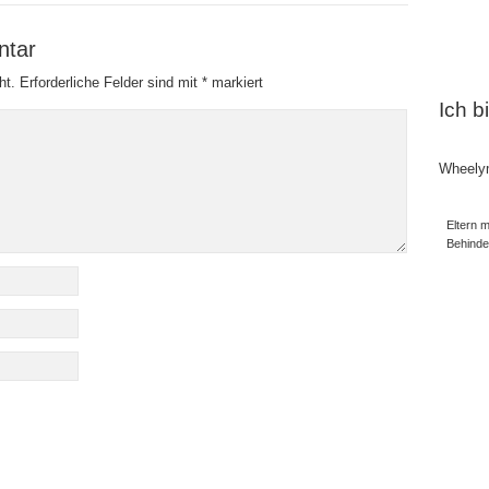
ntar
ht.
Erforderliche Felder sind mit
*
markiert
Ich b
Wheely
Eltern m
Behind