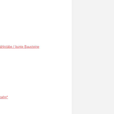
ählstäbe / bunte Bausteine
bahn*