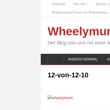
Startseite
Neu hier ?
Bücher z
Blogsammlung Eltern mit Behinderung –
Wheelymu
Der Blog von und mit einer 
ANDERS NORMAL
K
12-von-12-10