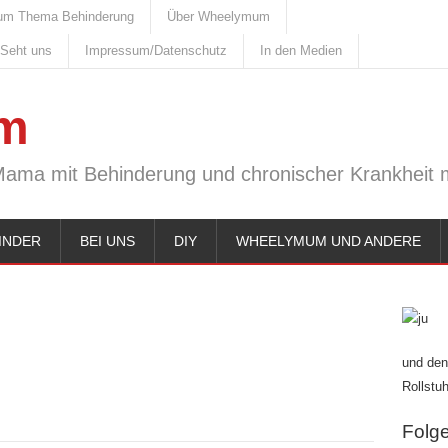
um Thema Behinderung
Über Wheelymum
 Seht uns
Impressum/Datenschutz
In den Medien
m
Mama mit Behinderung und chronischer Krankheit m
INDER
BEI UNS
DIY
WHEELYMUM UND ANDERE
und den
Rollstuh
Folge 