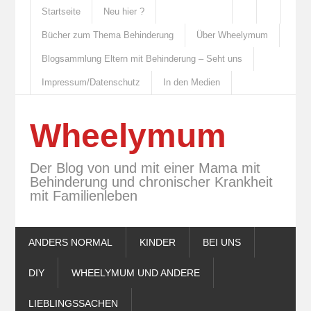
Startseite
Neu hier ?
Bücher zum Thema Behinderung
Über Wheelymum
Blogsammlung Eltern mit Behinderung – Seht uns
Impressum/Datenschutz
In den Medien
Wheelymum
Der Blog von und mit einer Mama mit
Behinderung und chronischer Krankheit
mit Familienleben
ANDERS NORMAL
KINDER
BEI UNS
DIY
WHEELYMUM UND ANDERE
LIEBLINGSSACHEN