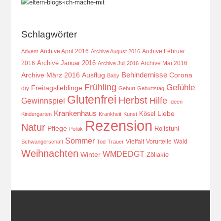
Schlagwörter
Archive April 2016
Archive Februar
Advent
Archive August 2016
Archive Januar 2016
2016
Archive Mai 2016
Archive Juli 2016
Behindernisse
Ausflug
Corona
Archive März 2016
Baby
Frühling
Gefühle
Freitagslieblinge
diy
Geburt
Geburtstag
Glutenfrei
Herbst
Hilfe
Gewinnspiel
Ideen
Krankenhaus
Kösel
Liebe
Kindergarten
Krankheit
Kunst
Rezension
Natur
Pflege
Rollstuhl
Politik
Sommer
Vielfalt
Vorurteile
Wald
Schwangerschaft
Tod
Trauer
Weihnachten
WMDEDGT
Winter
Zöliakie