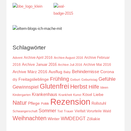
Schlagwörter
Archive April 2016
Archive Februar
Advent
Archive August 2016
Archive Januar 2016
2016
Archive Mai 2016
Archive Juli 2016
Behindernisse
Ausflug
Corona
Archive März 2016
Baby
Frühling
Gefühle
Freitagslieblinge
diy
Geburt
Geburtstag
Glutenfrei
Herbst
Hilfe
Gewinnspiel
Ideen
Krankenhaus
Kösel
Liebe
Kindergarten
Krankheit
Kunst
Rezension
Natur
Pflege
Rollstuhl
Politik
Sommer
Vielfalt
Vorurteile
Wald
Schwangerschaft
Tod
Trauer
Weihnachten
WMDEDGT
Winter
Zöliakie