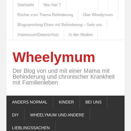
Startseite
Neu hier ?
Bücher zum Thema Behinderung
Über Wheelymum
Blogsammlung Eltern mit Behinderung – Seht uns
Impressum/Datenschutz
In den Medien
Wheelymum
Der Blog von und mit einer Mama mit
Behinderung und chronischer Krankheit
mit Familienleben
ANDERS NORMAL
KINDER
BEI UNS
DIY
WHEELYMUM UND ANDERE
LIEBLINGSSACHEN