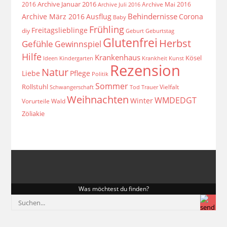
Archive Januar 2016
2016
Archive Mai 2016
Archive Juli 2016
Behindernisse
Archive März 2016
Ausflug
Corona
Baby
Frühling
Freitagslieblinge
diy
Geburt
Geburtstag
Glutenfrei
Herbst
Gefühle
Gewinnspiel
Hilfe
Krankenhaus
Kösel
Ideen
Krankheit
Kindergarten
Kunst
Rezension
Natur
Liebe
Pflege
Politik
Sommer
Rollstuhl
Vielfalt
Schwangerschaft
Tod
Trauer
Weihnachten
WMDEDGT
Winter
Vorurteile
Wald
Zöliakie
Was möchtest du finden?