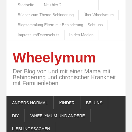
Startseite
Neu hier ?
Bücher zum Thema Behinderung
Über Wheelymum
Blogsammlung Eltern mit Behinderung – Seht uns
Impressum/Datenschutz
In den Medien
Wheelymum
Der Blog von und mit einer Mama mit
Behinderung und chronischer Krankheit
mit Familienleben
ANDERS NORMAL
KINDER
BEI UNS
DIY
WHEELYMUM UND ANDERE
LIEBLINGSSACHEN