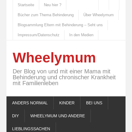
Startseite
Neu hier ?
Bücher zum Thema Behinderung
Über Wheelymum
Blogsammlung Eltern mit Behinderung – Seht uns
Impressum/Datenschutz
In den Medien
Wheelymum
Der Blog von und mit einer Mama mit
Behinderung und chronischer Krankheit
mit Familienleben
ANDERS NORMAL
KINDER
BEI UNS
DIY
WHEELYMUM UND ANDERE
LIEBLINGSSACHEN