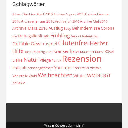
Schlagwörter
Archive April 2016
Archive Februar
Archive August 2016
Advent
Archive Januar 2016
2016
Archive Mai 2016
Archive Juli 2016
Behindernisse
Archive März 2016
Ausflug
Corona
Baby
Frühling
Freitagslieblinge
diy
Geburt
Geburtstag
Glutenfrei
Herbst
Gefühle
Gewinnspiel
Hilfe
Krankenhaus
Kösel
Ideen
Krankheit
Kindergarten
Kunst
Rezension
Natur
Liebe
Pflege
Politik
Sommer
Rollstuhl
Vielfalt
Schwangerschaft
Tod
Trauer
Weihnachten
WMDEDGT
Winter
Vorurteile
Wald
Zöliakie
Was möchtest du finden?