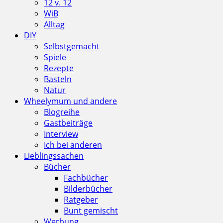
12 v. 12
WiB
Alltag
DIY
Selbstgemacht
Spiele
Rezepte
Basteln
Natur
Wheelymum und andere
Blogreihe
Gastbeiträge
Interview
Ich bei anderen
Lieblingssachen
Bücher
Fachbücher
Bilderbücher
Ratgeber
Bunt gemischt
Werbung