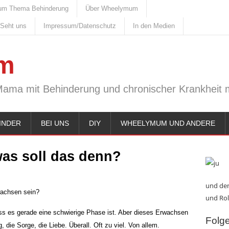
um Thema Behinderung
Über Wheelymum
 Seht uns
Impressum/Datenschutz
In den Medien
m
Mama mit Behinderung und chronischer Krankheit m
INDER
BEI UNS
DIY
WHEELYMUM UND ANDERE
as soll das denn?
und den
wachsen sein?
und Rol
ass es gerade eine schwierige Phase ist. Aber dieses Erwachsen
Folge 
, die Sorge, die Liebe. Überall. Oft zu viel. Von allem.