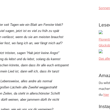
Sonnen
Lese
ier seit Tagen wie ein Blatt am Fenster kleb?
iel sagen, jetzt ist es viel zu früh zu spät
nn verlässt, wenn du sie am meisten brauchst
Florent
ier fest, wo fang ich an, wer fängt mich auf?
Glücksb
tzt trösten, sagen “Hab jetzt keine Angst”
Das alle
ang du lebst und du lebst, solang du kannst
chen könnte, dann dass ihr alle euch entspannt
ein Lied ist, dann will ich, dass ihr tanzt
Amaz
 Lebensweise, alles andre als normal
Du wils
roßen Lächeln alle Zweifel weggestrahlt
machen?
n Zeilen, da steht in allerschönster Schrift
du
hier
r dürft weinen, aber jammern dürft ihr nicht
Inst
sehen, wie wir uns vor dir verneigen?