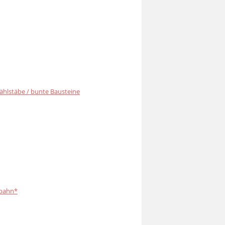
ählstäbe / bunte Bausteine
bahn*