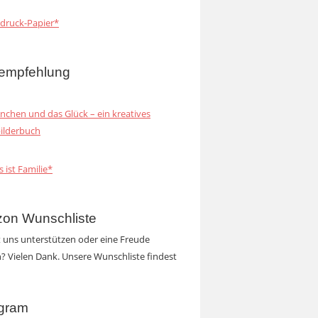
druck-Papier*
empfehlung
inchen und das Glück – ein kreatives
ilderbuch
s ist Familie*
on Wunschliste
t uns unterstützen oder eine Freude
 Vielen Dank. Unsere Wunschliste findest
agram