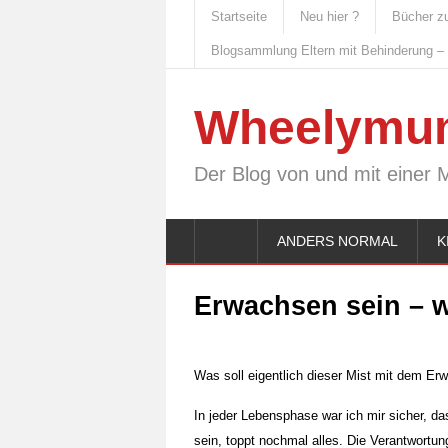
Startseite
Neu hier ?
Bücher z
Blogsammlung Eltern mit Behinderung –
Wheelymu
Der Blog von und mit einer 
ANDERS NORMAL
K
Erwachsen sein – w
Was soll eigentlich dieser Mist mit dem Er
In jeder Lebensphase war ich mir sicher, d
sein, toppt nochmal alles. Die Verantwortung