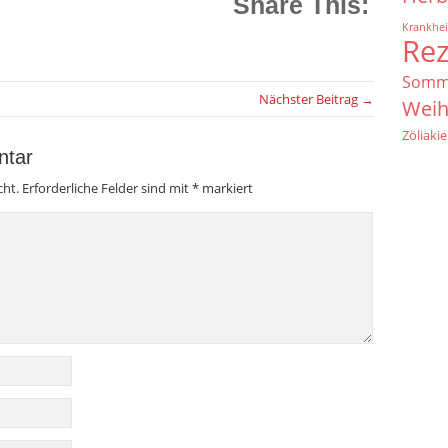
Share This:
Krankhei
Re
Somm
Nächster Beitrag →
Weih
Zöliakie
ntar
cht.
Erforderliche Felder sind mit
*
markiert