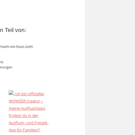
in Teil von:
mum-on-tour.com
mit
erungen