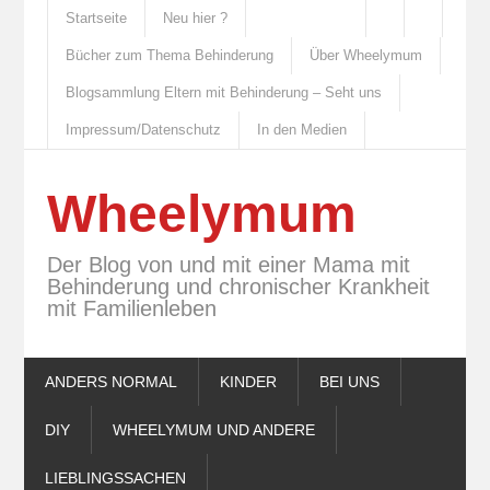
Startseite
Neu hier ?
Bücher zum Thema Behinderung
Über Wheelymum
Blogsammlung Eltern mit Behinderung – Seht uns
Impressum/Datenschutz
In den Medien
Wheelymum
Der Blog von und mit einer Mama mit
Behinderung und chronischer Krankheit
mit Familienleben
ANDERS NORMAL
KINDER
BEI UNS
DIY
WHEELYMUM UND ANDERE
LIEBLINGSSACHEN