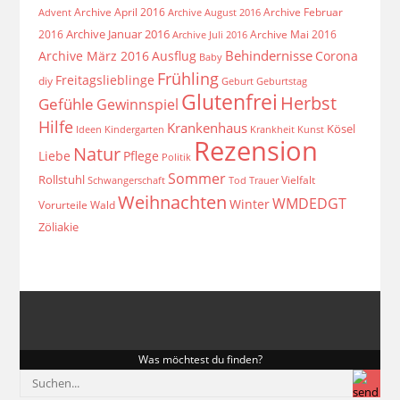
Archive April 2016
Archive Februar
Archive August 2016
Advent
Archive Januar 2016
2016
Archive Mai 2016
Archive Juli 2016
Behindernisse
Archive März 2016
Ausflug
Corona
Baby
Frühling
Freitagslieblinge
diy
Geburt
Geburtstag
Glutenfrei
Herbst
Gefühle
Gewinnspiel
Hilfe
Krankenhaus
Kösel
Ideen
Krankheit
Kindergarten
Kunst
Rezension
Natur
Liebe
Pflege
Politik
Sommer
Rollstuhl
Vielfalt
Schwangerschaft
Tod
Trauer
Weihnachten
WMDEDGT
Winter
Vorurteile
Wald
Zöliakie
Was möchtest du finden?