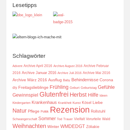
Lesetipps
Schlagwörter
Archive April 2016
Archive Februar
Advent
Archive August 2016
Archive Januar 2016
2016
Archive Mai 2016
Archive Juli 2016
Behindernisse
Ausflug
Corona
Archive März 2016
Baby
Frühling
Gefühle
Freitagslieblinge
diy
Geburt
Geburtstag
Glutenfrei
Herbst
Hilfe
Gewinnspiel
Ideen
Krankenhaus
Kösel
Liebe
Kindergarten
Krankheit
Kunst
Rezension
Natur
Pflege
Rollstuhl
Politik
Sommer
Vielfalt
Vorurteile
Wald
Schwangerschaft
Tod
Trauer
Weihnachten
WMDEDGT
Winter
Zöliakie