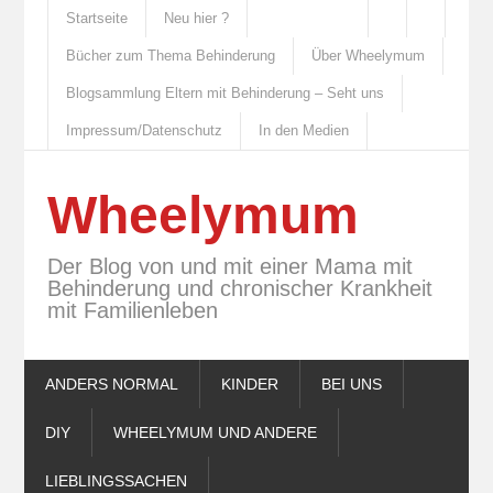
Startseite
Neu hier ?
Bücher zum Thema Behinderung
Über Wheelymum
Blogsammlung Eltern mit Behinderung – Seht uns
Impressum/Datenschutz
In den Medien
Wheelymum
Der Blog von und mit einer Mama mit
Behinderung und chronischer Krankheit
mit Familienleben
ANDERS NORMAL
KINDER
BEI UNS
DIY
WHEELYMUM UND ANDERE
LIEBLINGSSACHEN