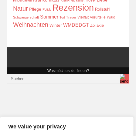
Kösel
Liebe
Kindergarten
Krankheit
Kunst
Rezension
Natur
Pflege
Rollstuhl
Politik
Sommer
Vielfalt
Vorurteile
Wald
Schwangerschaft
Tod
Trauer
Weihnachten
WMDEDGT
Winter
Zöliakie
Was möchtest du finden?
We value your privacy