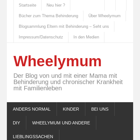
Startseite
Neu hier ?
Bücher zum Thema Behinderung
Über Wheelymum
Blogsammlung Eltern mit Behinderung – Seht uns
Impressum/Datenschutz
In den Medien
Wheelymum
Der Blog von und mit einer Mama mit
Behinderung und chronischer Krankheit
mit Familienleben
ANDERS NORMAL
KINDER
BEI UNS
DIY
WHEELYMUM UND ANDERE
LIEBLINGSSACHEN