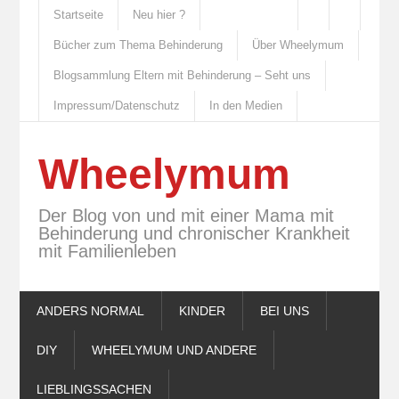
Startseite
Neu hier ?
Bücher zum Thema Behinderung
Über Wheelymum
Blogsammlung Eltern mit Behinderung – Seht uns
Impressum/Datenschutz
In den Medien
Wheelymum
Der Blog von und mit einer Mama mit
Behinderung und chronischer Krankheit
mit Familienleben
ANDERS NORMAL
KINDER
BEI UNS
DIY
WHEELYMUM UND ANDERE
LIEBLINGSSACHEN