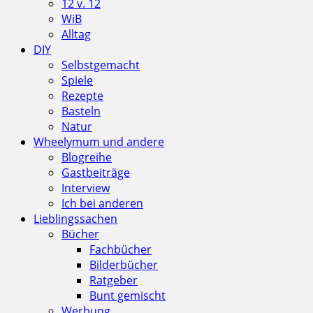
12 v. 12
WiB
Alltag
DIY
Selbstgemacht
Spiele
Rezepte
Basteln
Natur
Wheelymum und andere
Blogreihe
Gastbeiträge
Interview
Ich bei anderen
Lieblingssachen
Bücher
Fachbücher
Bilderbücher
Ratgeber
Bunt gemischt
Werbung