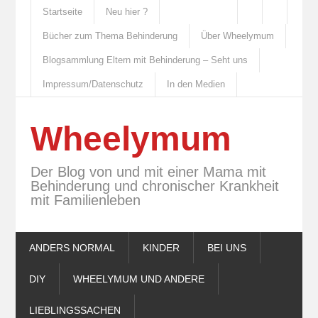
Startseite
Neu hier ?
Bücher zum Thema Behinderung
Über Wheelymum
Blogsammlung Eltern mit Behinderung – Seht uns
Impressum/Datenschutz
In den Medien
Wheelymum
Der Blog von und mit einer Mama mit
Behinderung und chronischer Krankheit
mit Familienleben
ANDERS NORMAL
KINDER
BEI UNS
DIY
WHEELYMUM UND ANDERE
LIEBLINGSSACHEN