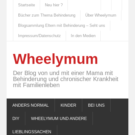
Startseite
Neu hier ?
Bücher zum Thema Behinderung
Über Wheelymum
Blogsammlung Eltern mit Behinderung – Seht uns
Impressum/Datenschutz
In den Medien
Wheelymum
Der Blog von und mit einer Mama mit
Behinderung und chronischer Krankheit
mit Familienleben
ANDERS NORMAL
KINDER
BEI UNS
DIY
WHEELYMUM UND ANDERE
LIEBLINGSSACHEN