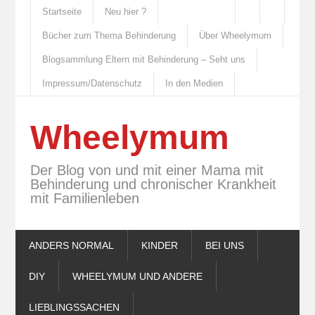
Startseite
Neu hier ?
Bücher zum Thema Behinderung
Über Wheelymum
Blogsammlung Eltern mit Behinderung – Seht uns
Impressum/Datenschutz
In den Medien
Wheelymum
Der Blog von und mit einer Mama mit
Behinderung und chronischer Krankheit
mit Familienleben
ANDERS NORMAL
KINDER
BEI UNS
DIY
WHEELYMUM UND ANDERE
LIEBLINGSSACHEN