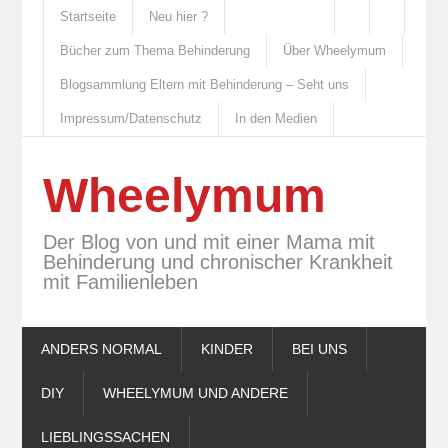
Startseite
Neu hier ?
Bücher zum Thema Behinderung
Über Wheelymum
Blogsammlung Eltern mit Behinderung – Seht uns
Impressum/Datenschutz
In den Medien
Wheelymum
Der Blog von und mit einer Mama mit
Behinderung und chronischer Krankheit
mit Familienleben
ANDERS NORMAL
KINDER
BEI UNS
DIY
WHEELYMUM UND ANDERE
LIEBLINGSSACHEN