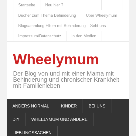
Startseite
Neu hier ?
Bücher zum Thema Behinderung
Über Wheelymum
Blogsammlung Eltern mit Behinderung – Seht uns
Impressum/Datenschutz
In den Medien
Wheelymum
Der Blog von und mit einer Mama mit
Behinderung und chronischer Krankheit
mit Familienleben
ANDERS NORMAL
KINDER
BEI UNS
DIY
WHEELYMUM UND ANDERE
LIEBLINGSSACHEN