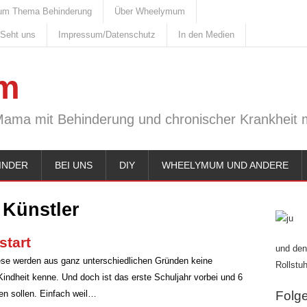
um Thema Behinderung
Über Wheelymum
 Seht uns
Impressum/Datenschutz
In den Medien
m
Mama mit Behinderung und chronischer Krankheit m
INDER
BEI UNS
DIY
WHEELYMUM UND ANDERE
:
Künstler
start
und den
ese werden aus ganz unterschiedlichen Gründen keine
Rollstuh
indheit kenne. Und doch ist das erste Schuljahr vorbei und 6
en sollen. Einfach weil…
Folge 