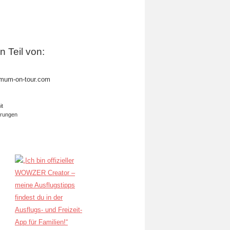
in Teil von:
mum-on-tour.com
it
erungen