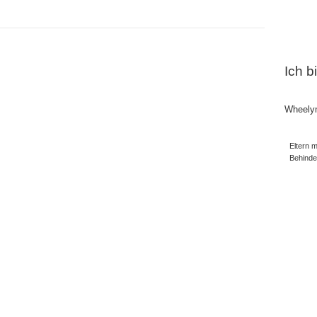
Ich b
Wheely
Eltern m
Behind