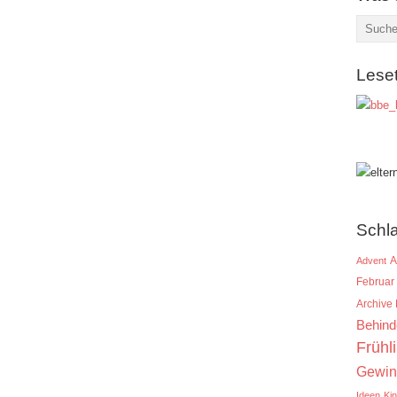
Lese
Schl
A
Advent
Februar
Archive
Behind
Frühl
Gewin
Ideen
Ki