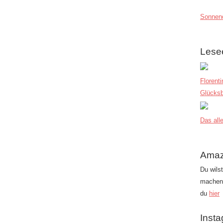
Sonnend
Lese
Florent
Glücksb
Das alle
Amaz
Du wils
machen?
du
hier
Inst