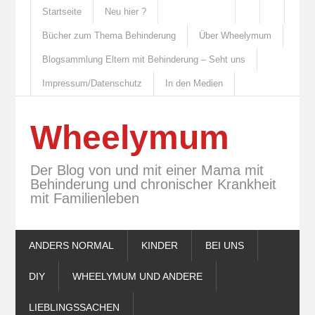
Startseite
Neu hier ?
Bücher zum Thema Behinderung
Über Wheelymum
Blogsammlung Eltern mit Behinderung – Seht uns
Impressum/Datenschutz
In den Medien
Wheelymum
Der Blog von und mit einer Mama mit
Behinderung und chronischer Krankheit
mit Familienleben
ANDERS NORMAL
KINDER
BEI UNS
DIY
WHEELYMUM UND ANDERE
LIEBLINGSSACHEN