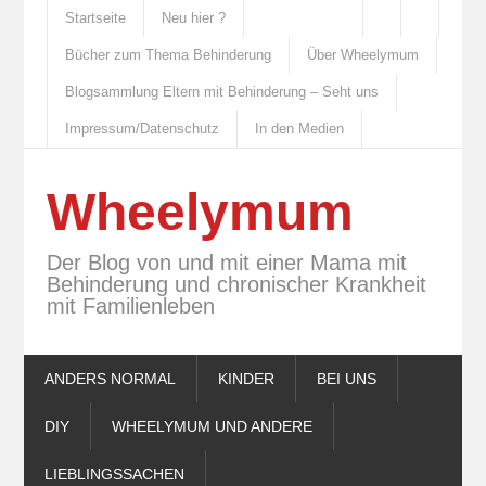
Startseite
Neu hier ?
Bücher zum Thema Behinderung
Über Wheelymum
Blogsammlung Eltern mit Behinderung – Seht uns
Impressum/Datenschutz
In den Medien
Wheelymum
Der Blog von und mit einer Mama mit
Behinderung und chronischer Krankheit
mit Familienleben
ANDERS NORMAL
KINDER
BEI UNS
DIY
WHEELYMUM UND ANDERE
LIEBLINGSSACHEN