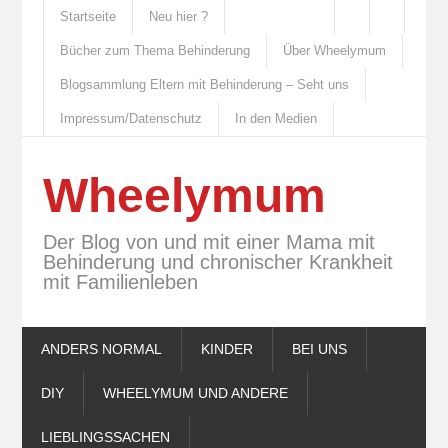
Startseite
Neu hier ?
Bücher zum Thema Behinderung
Über Wheelymum
Blogsammlung Eltern mit Behinderung – Seht uns
Impressum/Datenschutz
In den Medien
Wheelymum
Der Blog von und mit einer Mama mit
Behinderung und chronischer Krankheit
mit Familienleben
ANDERS NORMAL
KINDER
BEI UNS
DIY
WHEELYMUM UND ANDERE
LIEBLINGSSACHEN